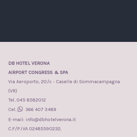
DB HOTEL VERONA
AIRPORT CONGRESS & SPA
Via Aeroporto, 20/c - Caselle di Sommacampagna
(VR)
Tel. 045 8582012
Cel.
366 407 3489
E-mail:
info@dbhotelverona.it
C.F/P.IVA 02485590232.