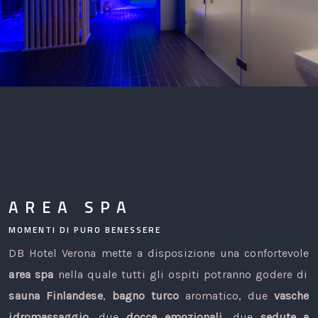
AREA SPA
MOMENTI DI PURO BENESSERE
DB Hotel Verona mette a disposizione una confortevole
area spa
nella quale tutti gli ospiti potranno godere di
sauna Finlandese
,
bagno turco
aromatico, due
vasche
idromassaggio,
due
docce emozionali,
due
sedute a