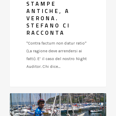
STAMPE
ANTICHE, A
VERONA.
STEFANO CI
RACCONTA
"Contra factum non datur ratio"
(La ragione deve arrendersi ai
fatti). E’ il caso del nostro Night
Auditor. Chi dice…
DB
ama
i