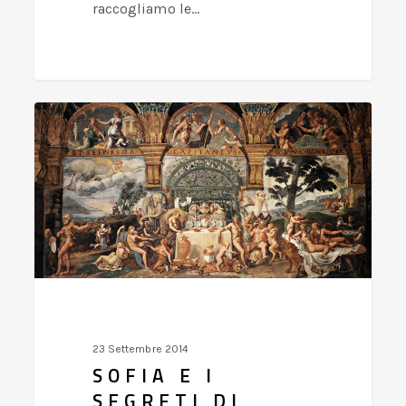
raccogliamo le…
Sofia
e
i
segreti
di
Mantova
ITALIAN
EXPERIENCE
23 Settembre 2014
SOFIA E I
SEGRETI DI