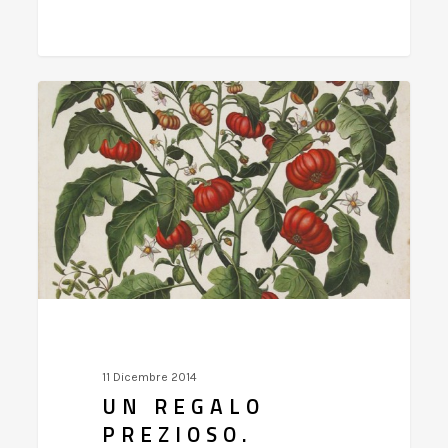
Un
regalo
prezioso.
Stampe
antiche,
a
Verona.
Stefano
ci
racconta
11 Dicembre 2014
UN REGALO
PREZIOSO.