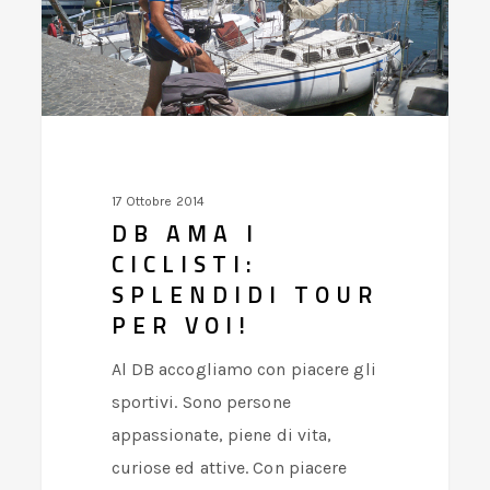
ciclisti:
splendidi
tour
per
voi!
17 Ottobre 2014
DB AMA I
CICLISTI:
SPLENDIDI TOUR
PER VOI!
Al DB accogliamo con piacere gli
sportivi. Sono persone
appassionate, piene di vita,
curiose ed attive. Con piacere