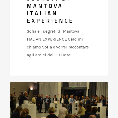
MANTOVA
ITALIAN
EXPERIENCE
Sofia e i segreti di Mantova
ITALIAN EXPERIENCE Ciao mi
chiamo Sofia e vorrei raccontare
agli amici del DB Hotel…
Backstage
di
una
giornata
di