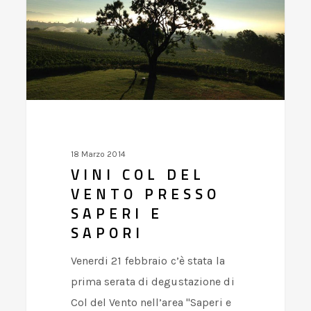
del
Vento
presso
Saperi
e
Sapori
18 Marzo 2014
VINI COL DEL
VENTO PRESSO
SAPERI E
SAPORI
Venerdi 21 febbraio c’è stata la
prima serata di degustazione di
Col del Vento nell’area "Saperi e