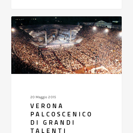
Verona
palcoscenico
di
grandi
talenti
20 Maggio 2015
VERONA
PALCOSCENICO
DI GRANDI
TALENTI