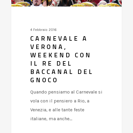
Re
del
Baccanal
4 Febbraio 2016
del
CARNEVALE A
Gnoco
VERONA,
WEEKEND CON
IL RE DEL
BACCANAL DEL
GNOCO
Quando pensiamo al Carnevale si
vola con il pensiero a Rio, a
Venezia, e alle tante feste
italiane, ma anche…