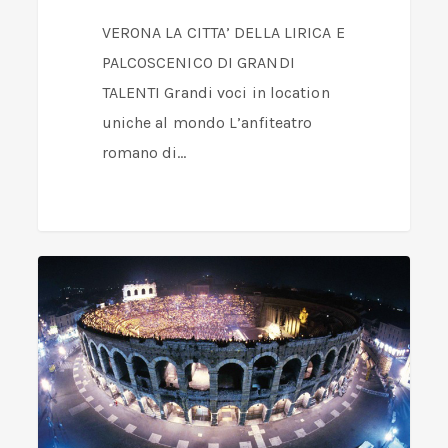
VERONA LA CITTA’ DELLA LIRICA E
PALCOSCENICO DI GRANDI
TALENTI Grandi voci in location
uniche al mondo L’anfiteatro
romano di…
Chi
ama
l’Opera
ama
Verona