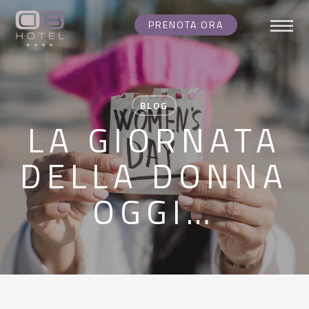
Skip
PRENOTA ORA
Menu
to
main
content
BLOG
LA GIORNATA
DELLA DONNA
OGGI…