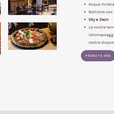
aria-
Acqua minera
db-
Bollitore con 
hotel-
Sky e Dazn
4
ARIA
La nostra ter
post
idromassaggi
-
vostra dispos
40
PRENOTA ORA