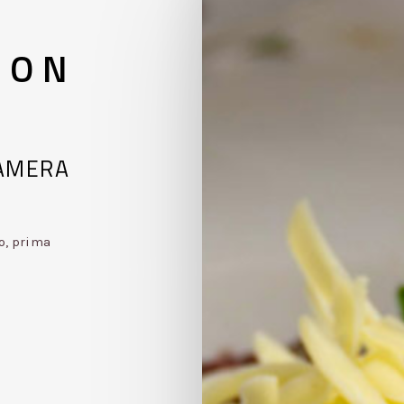
CON
AMERA
o, prima