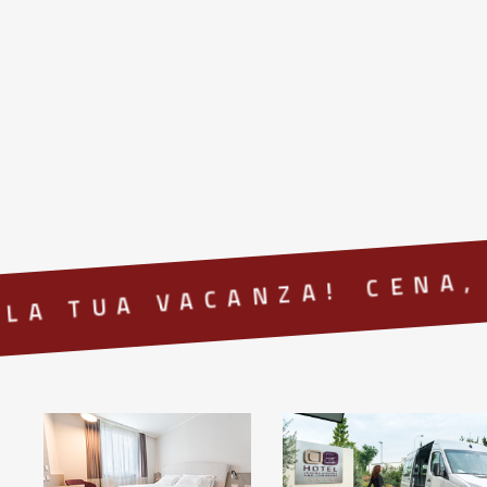
CENA, P
A TUA VACANZA!
camera-
HotelDB_2013-
home
1220