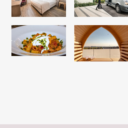
ARIA
sauna-
post
3-
-
3
40