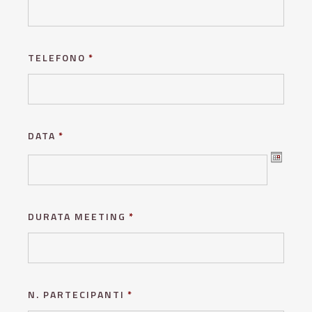
TELEFONO
*
DATA
*
Formato
data:GG
DURATA MEETING
*
slash
MM
slash
N. PARTECIPANTI
*
AAAA