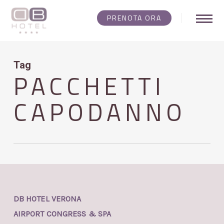
Skip
PRENOTA ORA
Menu
to
main
content
Tag
PACCHETTI
CAPODANNO
DB HOTEL VERONA
AIRPORT CONGRESS & SPA