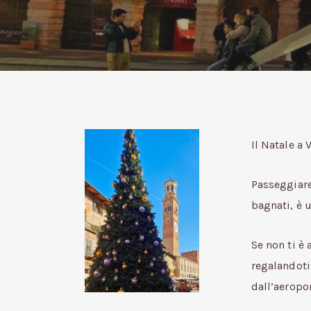
Il Natale a
Passeggiare 
bagnati, è 
Se non ti è
regalandoti 
dall’aeropor