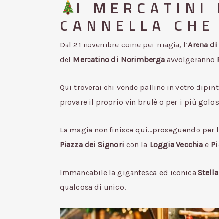
I MERCATINI
CANNELLA CHE
Dal 21 novembre come per magia, l’
Arena di
del
Mercatino di Norimberga
avvolgeranno
Qui troverai chi vende palline in vetro dipinte
provare il proprio vin brulè o per i più golos
La magia non finisce qui…proseguendo per le v
Piazza dei Signori
con la
Loggia Vecchia
e
Pi
Immancabile la gigantesca ed iconica
Stell
qualcosa di unico.