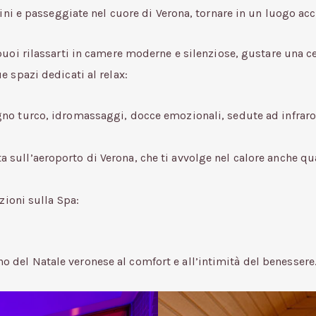
ni e passeggiate nel cuore di Verona, tornare in un luogo acco
uoi rilassarti in camere moderne e silenziose, gustare una cen
 spazi dedicati al relax:
gno turco, idromassaggi, docce emozionali, sedute ad infraros
a sull’aeroporto di Verona, che ti avvolge nel calore anche qua
zioni sulla Spa:
cino del Natale veronese al comfort e all’intimità del benessere