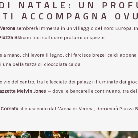
 DI NATALE: UN PRO
 TI ACCOMPAGNA OV
 Verona
sembrerà immersa in un villaggio del nord Europa. Inf
Piazza Bra
con luci soffuse e profumi di spezie.
 a mano, chi lavora il legno, chi farcisce brezel caldi appena s
i una bella tazza di cioccolata calda.
ie del centro, tra le facciate dei palazzi illuminate dai gioch
azzetta Melvin Jones
— dove le bancarelle continuano, tra deli
a Cometa
che uscendo dall’Arena di Verona, dominerà Piazza Bra