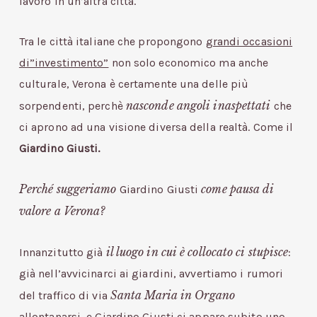
lavoro in un’altra città.
Tra le città italiane che propongono
grandi occasioni
di”investimento”
non solo economico ma anche
culturale, Verona è certamente una delle più
nasconde angoli inaspettati
sorpendenti, perchè
che
ci aprono ad una visione diversa della realtà. Come il
Giardino Giusti.
Perché suggeriamo
come pausa di
Giardino Giusti
valore a Verona?
il luogo in cui è collocato ci stupisce
Innanzitutto già
:
già nell’avvicinarci ai giardini, avvertiamo i rumori
Santa Maria in Organo
del traffico di via
allontanarsi, e
Giardino Giusti
ci appare subito uno