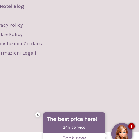
Hotel Blog
Q
vacy Policy
kie Policy
ostazioni Cookies
ormazioni Legali
×
The best price here!
1
24h service
Book now