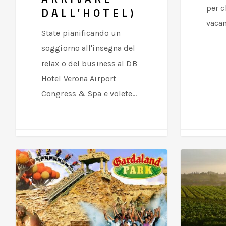
per c
DALL’HOTEL)
vaca
State pianificando un
soggiorno all'insegna del
relax o del business al DB
Hotel Verona Airport
Congress & Spa e volete…
Gardaland:
Custoza
il
DOC:
parco
il
divertimenti
vino
più
bianco