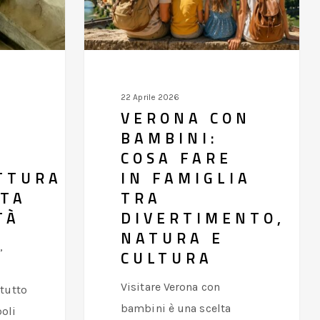
fare
in
famiglia
tra
divertimento,
22 Aprile 2026
natura
VERONA CON
e
BAMBINI:
cultura
:
COSA FARE
TTURA
IN FAMIGLIA
UTA
TRA
TÀ
DIVERTIMENTO,
NATURA E
,
CULTURA
Visitare Verona con
ttutto
bambini è una scelta
boli