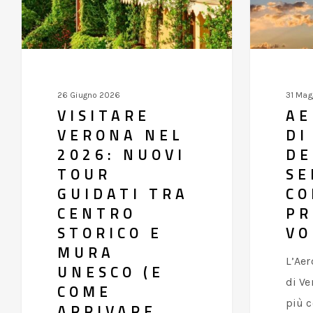
Nuovi
servizi
Tour
e
Guidati
comfort
tra
prima
Centro
del
26 Giugno 2026
31 Mag
Storico
volo
VISITARE
AE
e
VERONA NEL
DI
Mura
2026: NUOVI
DE
UNESCO
TOUR
SE
(e
GUIDATI TRA
CO
CENTRO
PR
come
STORICO E
VO
arrivare
MURA
dall’Hotel)
L’Aer
UNESCO (E
di Ve
COME
più c
ARRIVARE