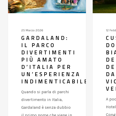
amato
delle
d’Italia
Terre
per
del
un’esperienza
Custoza
25 Marzo 2026
12 Feb
indimenticabile
da
GARDALAND:
CU
scoprire
IL PARCO
DO
vicino
DIVERTIMENTI
BI
a
PIÙ AMATO
DE
Verona
D’ITALIA PER
DE
UN’ESPERIENZA
DA
INDIMENTICABILE
VI
VE
Quando si parla di parchi
A poc
divertimento in Italia,
Hotel
Gardaland è senza dubbio
Congr
il primo nome che viene in