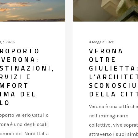
sconosciuta
della
città
gio 2026
4 Maggio 2026
ROPORTO
VERONA
 VERONA:
OLTRE
STINAZIONI,
GIULIETTA
RVIZI E
L’ARCHITE
MFORT
SCONOSCI
IMA DEL
DELLA CIT
LO
Verona è una città che
oporto Valerio Catullo
nell’immaginario
rona è uno degli scali
collettivo, vive sopra
omodi del Nord Italia
attraverso i suoi sim