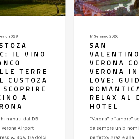
Verona
in
Love:
guida
braio 2026
17 Gennaio 2026
romantica
STOZA
SAN
+
C: IL VINO
VALENTINO
relax
ANCO
VERONA C
al
LLE TERRE
VERONA IN
DB
L CUSTOZA
LOVE: GUI
 SCOPRIRE
ROMANTIC
Hotel
CINO A
RELAX AL 
RONA
HOTEL
hi minuti dal DB
“Verona” e “amore” s
 Verona Airport
da sempre un binom
ess & Spa, tra dolci
perfetto: grazie alla