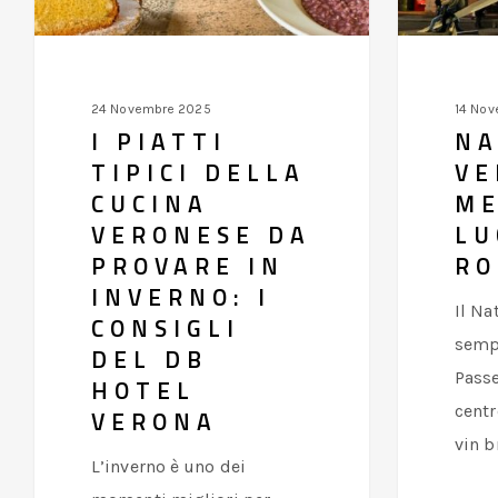
da
e
provare
romanticis
in
24 Novembre 2025
14 No
inverno:
I PIATTI
NA
i
TIPICI DELLA
VE
consigli
CUCINA
ME
del
VERONESE DA
LU
DB
PROVARE IN
RO
INVERNO: I
Hotel
Il Na
CONSIGLI
Verona
semp
DEL DB
Passe
HOTEL
centr
VERONA
vin b
L’inverno è uno dei