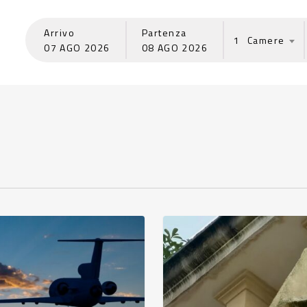
Arrivo
Partenza
1
07
AGO
2026
08
AGO
2026
Verona
oltre
Giulietta:
,
l’architettura