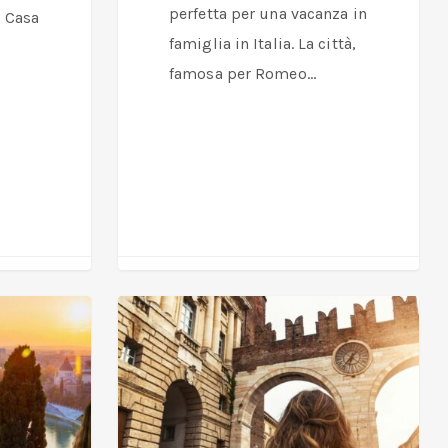
perfetta per una vacanza in
a Casa
famiglia in Italia. La città,
famosa per Romeo…
I
10
posti
più
instagrammabili