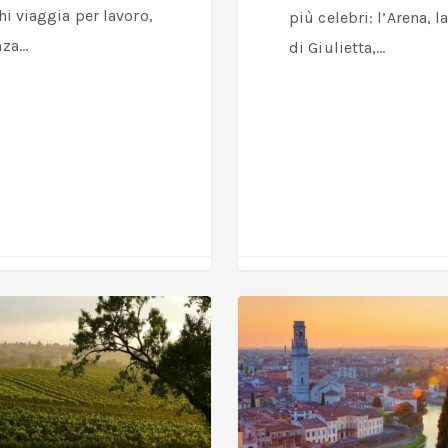
hi viaggia per lavoro,
più celebri: l’Arena, l
nza…
di Giulietta,…
San
Valentino
a
Verona
con