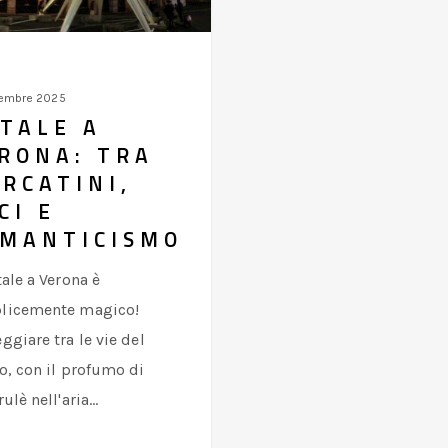
mo
vembre 2025
TALE A
RONA: TRA
RCATINI,
CI E
MANTICISMO
tale a Verona è
licemente magico!
ggiare tra le vie del
o, con il profumo di
rulè nell'aria…