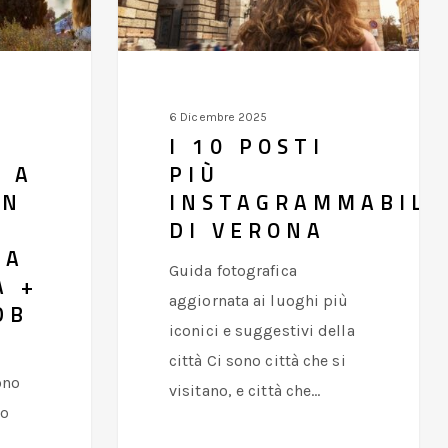
di
Verona
6 Dicembre 2025
I 10 POSTI
 A
PIÙ
ON
INSTAGRAMMABILI
DI VERONA
DA
Guida fotografica
A +
aggiornata ai luoghi più
DB
iconici e suggestivi della
città Ci sono città che si
ono
visitano, e città che…
io