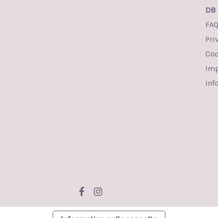
DB 
FA
Pri
Coo
Imp
Inf
facebook
instagram