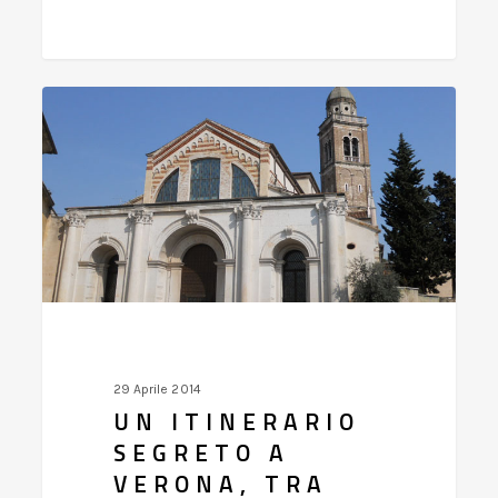
Un
itinerario
segreto
a
Verona,
tra
mito
e
storia
29 Aprile 2014
UN ITINERARIO
SEGRETO A
VERONA, TRA