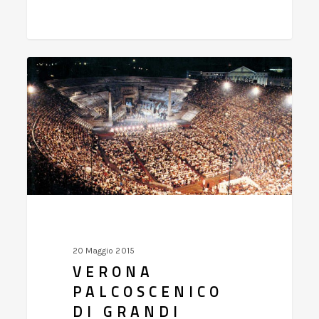
Verona
palcoscenico
di
grandi
talenti
20 Maggio 2015
VERONA
PALCOSCENICO
DI GRANDI